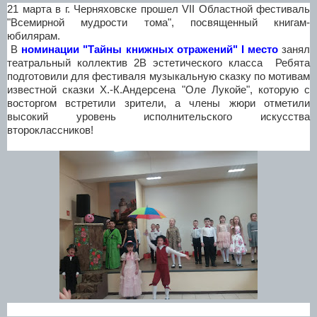
21 марта в г. Черняховске прошел VII Областной фестиваль
"Всемирной мудрости тома", посвященный книгам-
юбилярам.
В
номинации "Тайны книжных отражений" I место
занял
театральный коллектив 2В эстетического класса Ребята
подготовили для фестиваля музыкальную сказку по мотивам
известной сказки Х.-К.Андерсена "Оле Лукойе", которую с
восторгом встретили зрители, а члены жюри отметили
высокий уровень исполнительского искусства
второклассников!